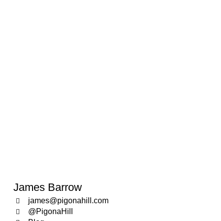
James Barrow
james@pigonahill.com
@PigonaHill